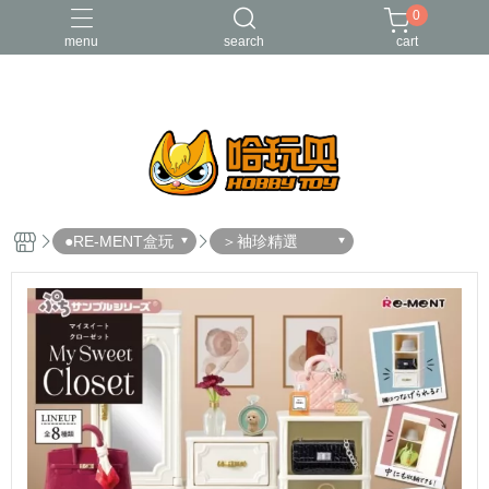
0
menu
search
cart
FUNKO
RE-MENT
中古二手品
庫柏力克Be@rbrick
酸雨戰爭
●RE-MENT盒玩
＞袖珍精選