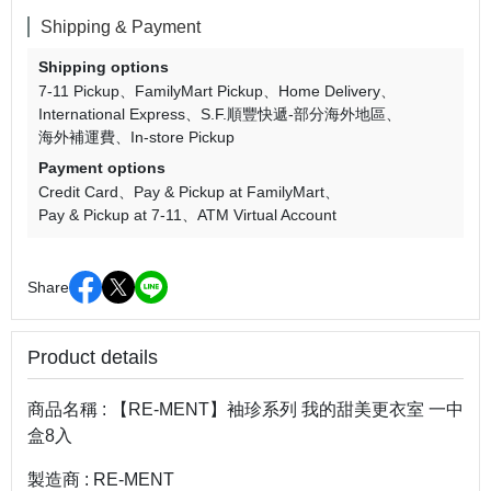
Shipping & Payment
Shipping options
7-11 Pickup
FamilyMart Pickup
Home Delivery
International Express
S.F.順豐快遞-部分海外地區
海外補運費
In-store Pickup
Payment options
Credit Card
Pay & Pickup at FamilyMart
Pay & Pickup at 7-11
ATM Virtual Account
Share
Product details
商品名稱 : 【RE-MENT】袖珍系列 我的甜美更衣室 一中
盒8入
製造商 : RE-MENT