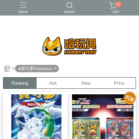
0
menu
search
cart
FUNKO
RE-MENT
中古二手品
庫柏力克Be@rbrick
酸雨戰爭
●寶可夢Pokémon
Ranking
Hot
New
Price