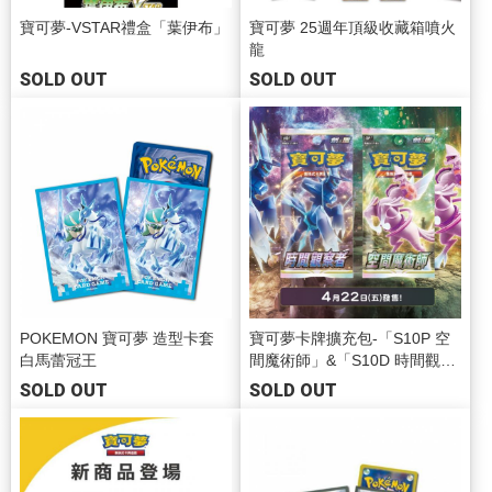
寶可夢-VSTAR禮盒「葉伊布」
寶可夢 25週年頂級收藏箱噴火
龍
SOLD OUT
SOLD OUT
POKEMON 寶可夢 造型卡套
寶可夢卡牌擴充包-「S10P 空
白馬蕾冠王
間魔術師」&「S10D 時間觀察
者」
SOLD OUT
SOLD OUT