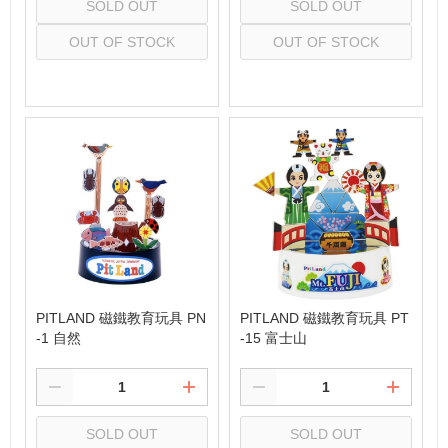
SOLD OUT
SOLD OUT
OUT OF STOCK
OUT OF STOCK
Select
Select
PITLAND 磁鐵教育玩具 PN
PITLAND 磁鐵教育玩具 PT
-1 自然
-15 富士山
SOLD OUT
SOLD OUT