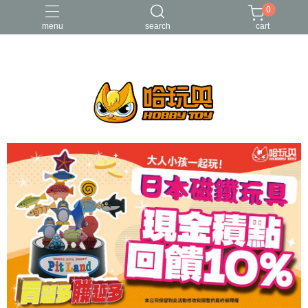
0
menu
search
cart
FUNKO
RE-MENT
中古二手品
庫柏力克Be@rbrick
酸雨戰爭