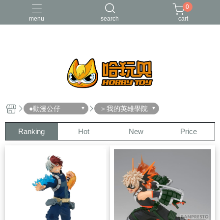
0
menu
search
cart
FUNKO
RE-MENT
中古二手品
庫柏力克Be@rbrick
酸雨戰爭
●動漫公仔
＞我的英雄學院
Ranking
Hot
New
Price