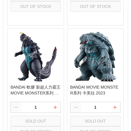
OUT OF STOCK
OUT OF STOCK
Select
Select
BANDAI 軟膠 新超人力霸王
BANDAI MOVIE MONSTE
MOVIE MONSTER系列 哥
R系列 卡美拉 2023
美斯
SOLD OUT
SOLD OUT