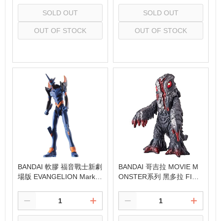
SOLD OUT
SOLD OUT
OUT OF STOCK
OUT OF STOCK
Select
Select
BANDAI 軟膠 福音戰士新劇
BANDAI 哥吉拉 MOVIE M
場版 EVANGELION Mark.0
ONSTER系列 黑多拉 FINA
6
L WARS ver.(2004)