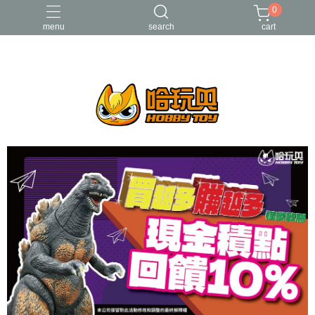
0
menu
search
cart
FUNKO
RE-MENT
中古二手品
庫柏力克Be@rbrick
酸雨戰爭