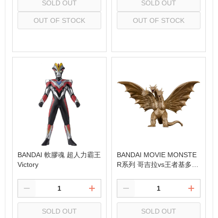
SOLD OUT
SOLD OUT
OUT OF STOCK
OUT OF STOCK
Select
Select
BANDAI 軟膠魂 超人力霸王
BANDAI MOVIE MONSTE
Victory
R系列 哥吉拉vs王者基多拉
基多拉
SOLD OUT
SOLD OUT