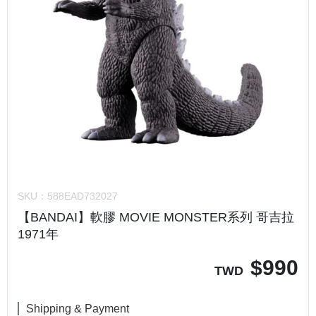
SKU：
588EAD732027
【BANDAI】軟膠 MOVIE MONSTER系列 哥吉拉
1971年
$
990
TWD
Shipping & Payment