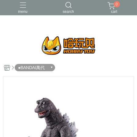
0
menu
search
cart
FUNKO
RE-MENT
中古二手品
庫柏力克Be@rbrick
酸雨戰爭
●BANDAI萬代