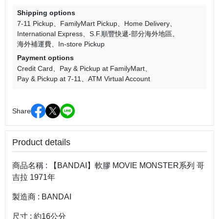
Shipping options
7-11 Pickup
FamilyMart Pickup
Home Delivery
International Express
S.F.順豐快遞-部分海外地區
海外補運費
In-store Pickup
Payment options
Credit Card
Pay & Pickup at FamilyMart
Pay & Pickup at 7-11
ATM Virtual Account
Share
Product details
商品名稱 : 【BANDAI】軟膠 MOVIE MONSTER系列 哥
吉拉 1971年
製造商 : BANDAI
尺寸 : 約16公分