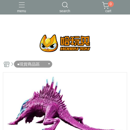
0
menu
search
cart
FUNKO
RE-MENT
中古二手品
庫柏力克Be@rbrick
酸雨戰爭
●現貨商品區