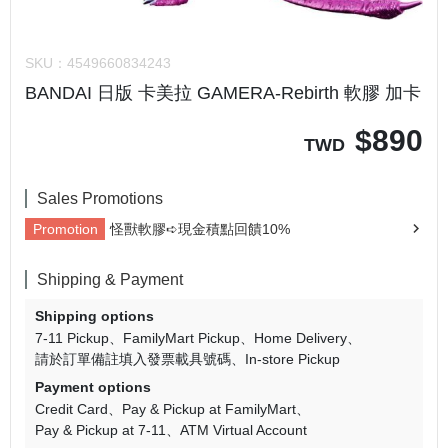
SKU：
4549660834243
BANDAI 日版 卡美拉 GAMERA-Rebirth 軟膠 加卡
$
890
TWD
Sales Promotions
Promotion
怪獸軟膠➪現金積點回饋10%
Shipping & Payment
Shipping options
7-11 Pickup
FamilyMart Pickup
Home Delivery
請於訂單備註填入發票載具號碼
In-store Pickup
Payment options
Credit Card
Pay & Pickup at FamilyMart
Pay & Pickup at 7-11
ATM Virtual Account