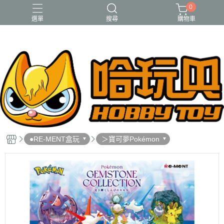
0
選單
搜尋
購物車
FUNKO
RE-MENT
中古二手品
庫柏力克Be@rbrick
酸雨戰爭
●RE-MENT盒玩
＞寶可夢Pokémon