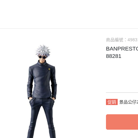
RICK 100%
＞地獄樂
＞52TOYS盒玩
＞行李吊牌系列
＞哥吉拉
%
RICK 400%
＞鏈鋸人
＞Rolife 若來
＞袖珍精選
＞卡美拉
買三送
RICK 1000%
＞間諜家家酒
＞ 朝隈俊男
＞史奴比SNOOPY
＞超人力
%
＞鬼滅之刃
＞ Animal Life
＞寶可夢Pokémon
商品編號：
4983
%
BANPRES
＞東京復仇者
＞ 角落生物
＞角落生物
88281
%
＞咒術迴戰
＞卡娜赫拉的小動物
＞星之卡比
%
＞七龍珠
＞寶可夢Pokemon
＞哈姆太郎
點回饋
＞航海王
＞盲盒
＞名偵探 柯南
＞通靈王
＞Montomi
＞懶懶熊 拉拉熊
＞寶可夢
＞正能量企鵝
促銷
景品公仔2
＞刀劍神域
＞蠟筆小新
＞火影忍者
＞三麗鷗Sanrio
＞初音未來
＞嚕嚕米MOOMIN