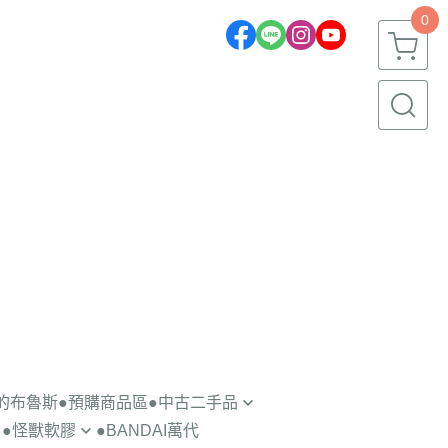
0
一的布魯斯
●預購商品區
●中古二手品
●怪獸軟膠
●BANDAI萬代
轉蛋盒玩