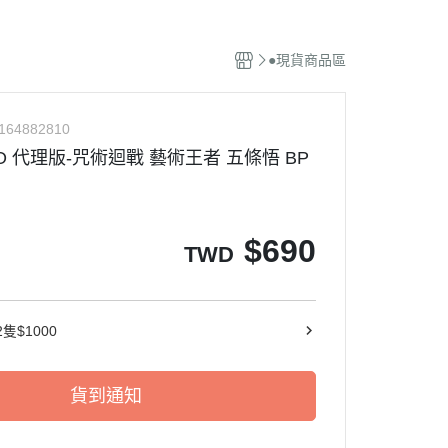
特攝風火輪
●現貨商品區
庫柏力克 / KUBRICK
霸王
機器人系列
164882810
軟膠系列
TO 代理版-咒術迴戰 藝術王者 五條悟 BP
英雄系列
$
690
TWD
隻$1000
貨到通知