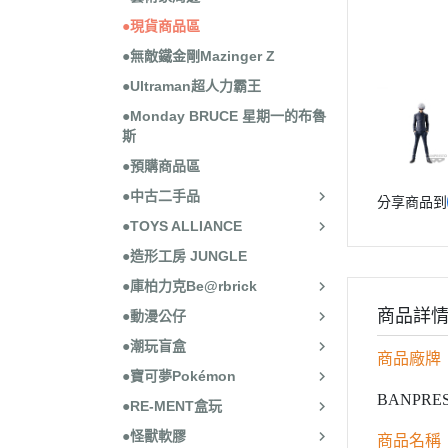
●現貨商品區
●無敵鐵金剛Mazinger Z
●Ultraman超人力霸王
●Monday BRUCE 星期一的布魯
斯
●預購商品區
●中古二手品
分享商品到
●TOYS ALLIANCE
●造形工房 JUNGLE
●庫柏力克Be@rbrick
商品詳
●動漫公仔
●潮玩盲盒
商品廠牌
●寶可夢Pokémon
BANPRE
●RE-MENT盒玩
●怪獸軟膠
商品名稱