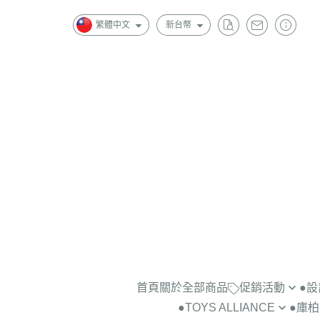
繁體中文
新台幣
首頁
關於
全部商品
促銷活動
●
●TOYS ALLIANCE
●庫柏力
景品公仔2隻$1000
＞藝術家BO