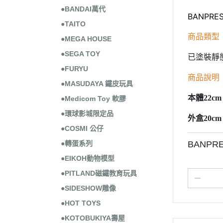
●BANDAI萬代
BANPRE
●TAITO
商品類型
●MEGA HOUSE
●SEGA TOY
已塗裝靜
●FURYU
商品說明
●MASUDAYA 鐵皮玩具
本體22c
●Medicom Toy 軟膠
●環球影城限定品
外盒20cm
●COSMI 公仔
●轉蛋系列
BANPR
●EIKOH動物模型
●PITLAND磁鐵教育玩具
●SIDESHOW雕像
●HOT TOYS
●KOTOBUKIYA壽屋