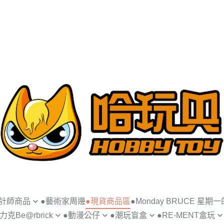
設計師商品
●藝術家周邊
●現貨商品區
●Monday BRUCE 星期
克Be@rbrick
●動漫公仔
●潮玩盲盒
●RE-MENT盒玩
UNCE