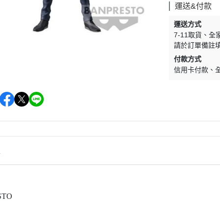
＞一拳超人
＞其他系列
運送&付款
＞數碼寶貝
運送方式
7-11取貨
全
＞超人力霸王
請於訂單備註
＞假面騎士
付款方式
＞我的英雄學院
信用卡付款
＞Re:從零開始的異世界生活
＞關於我轉生變成史萊姆這檔事
＞Q posket
情
STO