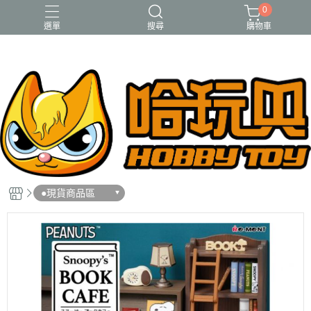
0
選單
搜尋
購物車
FUNKO
RE-MENT
中古二手品
庫柏力克Be@rbrick
酸雨戰爭
●現貨商品區