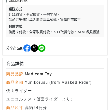
運送&付款
運送方式
7-11取貨
全家取貨
一般宅配
請於訂單備註填入發票載具號碼
實體門市取貨
付款方式
信用卡付款
全家取貨付款
7-11取貨付款
ATM 虛擬帳號
分享商品到
商品詳情
商品品牌
Medicom Toy
商品名稱
Yunikorusu (from Masked Rider)
仮面ライダー
ユニコルノス（仮面ライダーより）
商品尺寸
高約24
公分