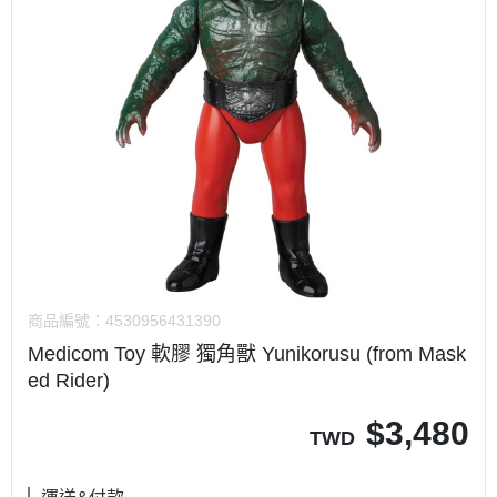
商品編號：
4530956431390
Medicom Toy 軟膠 獨角獸 Yunikorusu (from Mask
ed Rider)
$
3,480
TWD