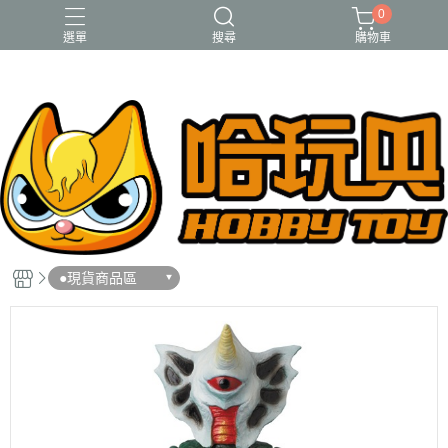
0
選單
搜尋
購物車
FUNKO
RE-MENT
中古二手品
庫柏力克Be@rbrick
酸雨戰爭
●現貨商品區