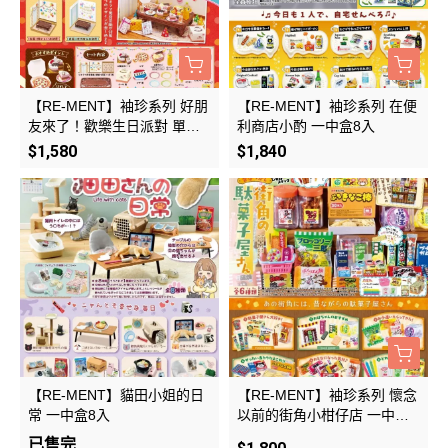
【RE-MENT】袖珍系列 好朋
【RE-MENT】袖珍系列 在便
友來了！歡樂生日派對 單入
利商店小酌 一中盒8入
家俱組
$1,580
$1,840
【RE-MENT】貓田小姐的日
【RE-MENT】袖珍系列 懷念
常 一中盒8入
以前的街角小柑仔店 一中盒6
入
已售完