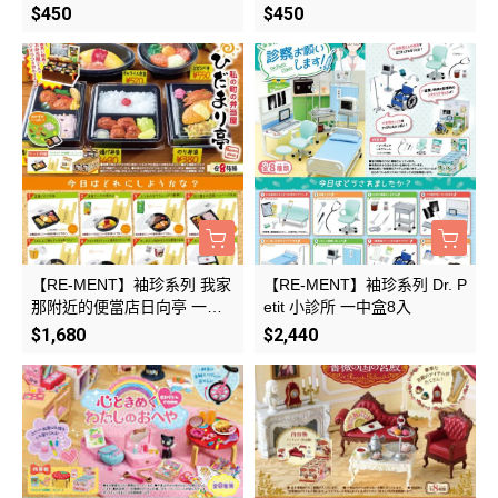
$450
$450
【RE-MENT】袖珍系列 我家
【RE-MENT】袖珍系列 Dr. P
那附近的便當店日向亭 一中
etit 小診所 一中盒8入
盒8入
$1,680
$2,440