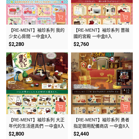
【RE-MENT】袖珍系列 我的
【RE-MENT】袖珍系列 薔薇
少女心房間 一中盒8入
國的宮殿 一中盒8入
$2,280
$2,760
【RE-MENT】袖珍系列 大正
【RE-MENT】袖珍系列 勇者
年代的生活道具們 一中盒8入
指定御用配備商店 一中盒8入
$2,800
$2,440