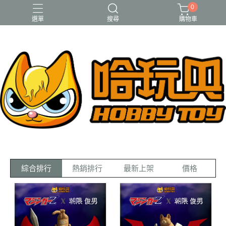
0
選單
搜尋
購物車
FUNKO
RE-MENT
中古二手品
庫柏力克Be@rbrick
酸雨戰爭
綜合排行
熱銷排行
最新上架
價格