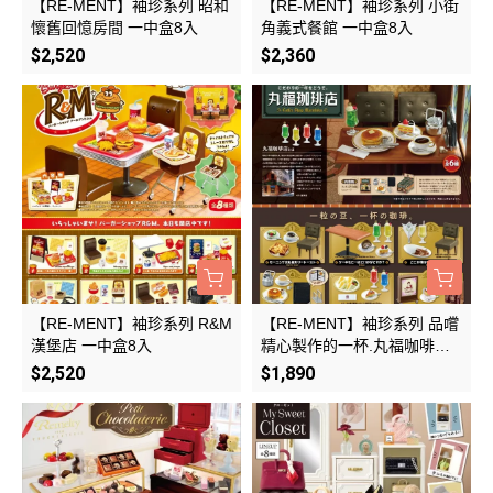
【RE-MENT】袖珍系列 昭和
【RE-MENT】袖珍系列 小街
懷舊回憶房間 一中盒8入
角義式餐館 一中盒8入
$2,520
$2,360
【RE-MENT】袖珍系列 R&M
【RE-MENT】袖珍系列 品嚐
漢堡店 一中盒8入
精心製作的一杯.丸福咖啡店
一中盒6入
$2,520
$1,890