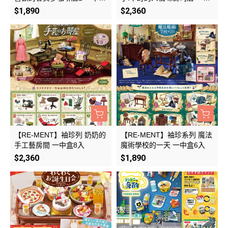
6入
盒8入
$1,890
$2,360
【RE-MENT】袖珍列 奶奶的
【RE-MENT】袖珍系列 魔法
手工藝房間 一中盒8入
魔術學校的一天 一中盒6入
$2,360
$1,890