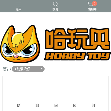
0
選單
搜尋
購物車
FUNKO
RE-MENT
中古二手品
庫柏力克Be@rbrick
酸雨戰爭
●動漫公仔