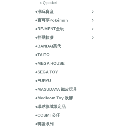
＞Q posket
●潮玩盲盒
●寶可夢Pokémon
●RE-MENT盒玩
●怪獸軟膠
●BANDAI萬代
●TAITO
●MEGA HOUSE
●SEGA TOY
●FURYU
●MASUDAYA 鐵皮玩具
●Medicom Toy 軟膠
●環球影城限定品
●COSMI 公仔
●轉蛋系列