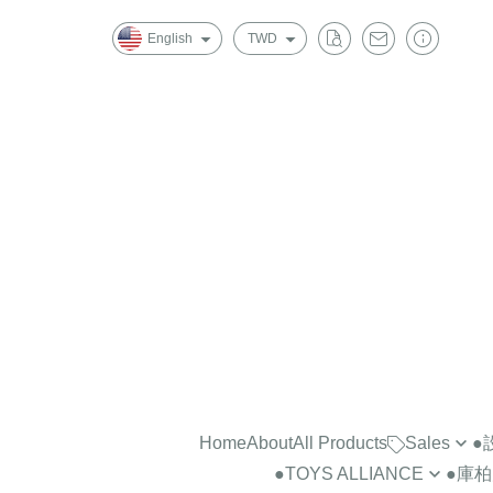
English
TWD
Home
About
All Products
Sales
●
●TOYS ALLIANCE
●庫柏力
景品公仔2隻$1000
＞藝術家B