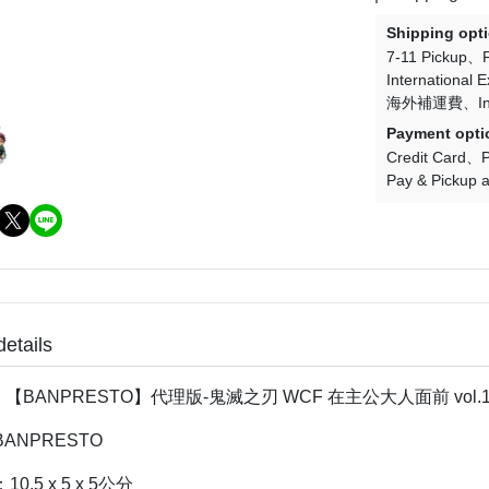
＞一拳超人
＞其他系列
Shipping opt
＞數碼寶貝
7-11 Pickup
＞超人力霸王
International 
海外補運費
I
＞假面騎士
Payment opti
＞我的英雄學院
Credit Card
P
Pay & Pickup a
＞Re:從零開始的異世界生活
＞關於我轉生變成史萊姆這檔事
＞Q posket
details
: 【BANPRESTO】代理版-鬼滅之刃 WCF 在主公大人面前 vol.
ANPRESTO
0.5 x 5 x 5公分