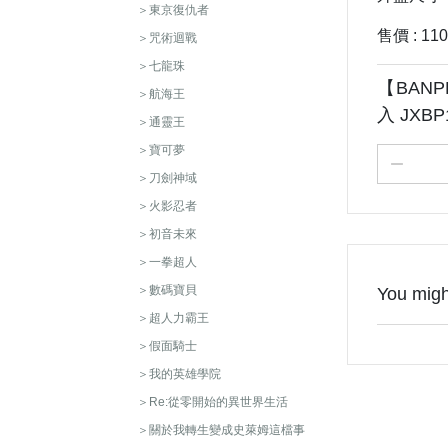
＞東京復仇者
售價 : 11
＞咒術迴戰
＞七龍珠
【BANP
＞航海王
入 JXBP
＞通靈王
＞寶可夢
＞刀劍神域
＞火影忍者
＞初音未來
＞一拳超人
＞數碼寶貝
You might
＞超人力霸王
＞假面騎士
＞我的英雄學院
＞Re:從零開始的異世界生活
＞關於我轉生變成史萊姆這檔事