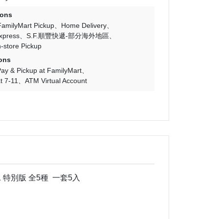
ions
FamilyMart Pickup
Home Delivery
Express
S.F.順豐快遞-部分海外地區
n-store Pickup
ons
ay & Pickup at FamilyMart
t 7-11
ATM Virtual Account
1 特別版 全5種 一套5入