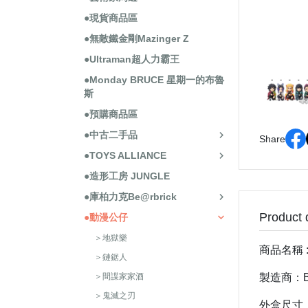
●現貨商品區
●無敵鐵金剛Mazinger Z
●Ultraman超人力霸王
●Monday BRUCE 星期一的布魯
斯
●預購商品區
●中古二手品
Share
●TOYS ALLIANCE
●造形工房 JUNGLE
●庫柏力克Be@rbrick
Product 
●動漫公仔
＞地獄樂
商品名稱 
＞鏈鋸人
＞間諜家家酒
製造商：B
＞鬼滅之刃
外盒尺寸：1