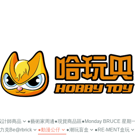
設計師商品
●藝術家周邊
●現貨商品區
●Monday BRUCE 星
克Be@rbrick
●動漫公仔
●潮玩盲盒
●RE-MENT盒玩
OUNCE