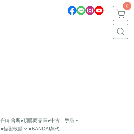
0
期一的布魯斯
●預購商品區
●中古二手品
●怪獸軟膠
●BANDAI萬代
轉蛋盒玩