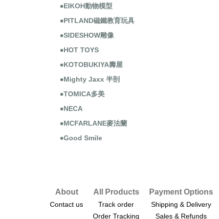
●EIKOH動物模型
●PITLAND磁鐵教育玩具
●SIDESHOW雕像
●HOT TOYS
●KOTOBUKIYA壽屋
●Mighty Jaxx 半剖
●TOMICA多美
●NECA
●MCFARLANE麥法蘭
●Good Smile
About
All Products
Payment Options
Contact us
Track order
Shipping & Delivery
Order Tracking
Sales & Refunds