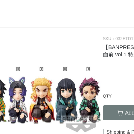
RICK 100%
＞地獄樂
＞52TOYS盒玩
＞行李吊牌系列
＞哥吉拉
10%
RICK 400%
＞鏈鋸人
＞Rolife 若來
＞袖珍精選
＞卡美拉
選買三送
RICK 1000%
＞間諜家家酒
＞ 朝隈俊男
＞史奴比SNOOPY
＞超人力
10%
＞鬼滅之刃
＞ Animal Life
＞寶可夢Pokémon
SKU：
032ETD1
10%
【BANPRE
＞東京復仇者
＞ 角落生物
＞角落生物
面前 vol.1 
20%
＞咒術迴戰
＞卡娜赫拉的小動物
＞星之卡比
10%
＞七龍珠
＞寶可夢Pokemon
＞哈姆太郎
積點回饋
＞航海王
＞盲盒
＞名偵探 柯南
＞通靈王
＞Montomi
＞懶懶熊 拉拉熊
QTY
＞寶可夢
＞正能量企鵝
＞刀劍神域
＞蠟筆小新
Add
＞火影忍者
＞三麗鷗Sanrio
＞初音未來
＞嚕嚕米MOOMIN
Shipping & 