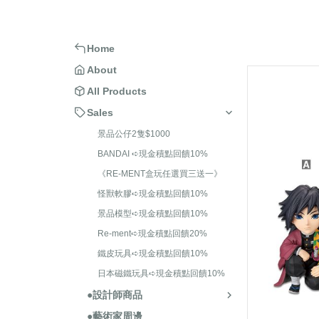
＞ARCHECORE 幻古戰記
＞BE@RB
BANDAI ➪現金積點回饋
＞麻吉貓
＞ACID RAIN WORLD 酸雨戰爭
＞BE@RB
《RE-MENT盒玩任
Home
一》
＞ANNEX 2179
＞BE@RB
About
怪獸軟膠➪現金積點回饋
All Products
景品模型➪現金積點回饋
Sales
Re-ment➪現金積點回饋
景品公仔2隻$1000
BANDAI ➪現金積點回饋10%
鐵皮玩具➪現金積點回饋
《RE-MENT盒玩任選買三送一》
日本磁鐵玩具➪現金
怪獸軟膠➪現金積點回饋10%
10%
景品模型➪現金積點回饋10%
Re-ment➪現金積點回饋20%
鐵皮玩具➪現金積點回饋10%
日本磁鐵玩具➪現金積點回饋10%
●設計師商品
●藝術家周邊