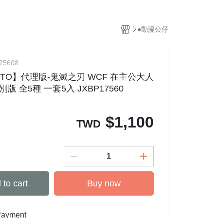
特攝風火輪
●動漫公仔
庫柏力克 / KUBRICK
霸王
機器人系列
75608
軟膠系列
STO】代理版-鬼滅之刃 WCF 在主公大人
英雄系列
特別版 全5種 一套5入 JXBP17560
$
1,100
TWD
 to cart
Buy now
Payment