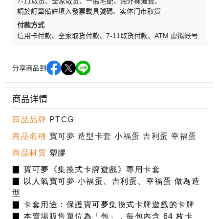
7-11取货
全家取货
一般宅配
海外補運費
請於訂單備註填入發票載具號碼
实体门市取货
付款方式
信用卡付款
全家取货付款
7-11取货付款
ATM 虚拟帐号
分享商品到
商品详情
商品品牌
PTCG
商品名稱
寶可夢 造型卡套 小福蛋 吉利蛋 幸福蛋
商品材質
塑膠
▉ 寶可夢《集換式卡牌遊戲》專用卡套
▉ 以人氣寶可夢 小福蛋、吉利蛋、幸福蛋 做為造
型
▉ 卡套用途：保護寶可夢集換式卡牌遊戲的卡牌
▉ 本賣場販售單位為「包」，每包內含 64 枚卡