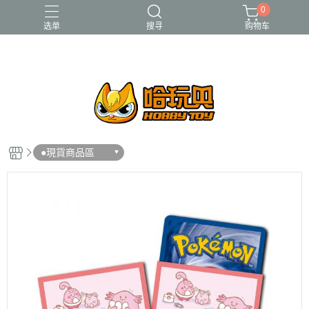
0
选单
搜寻
购物车
FUNKO
RE-MENT
中古二手品
庫柏力克Be@rbrick
酸雨戰爭
●現貨商品區