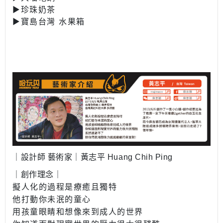
▶珍珠奶茶
▶寶島台灣 水果箱
｜設計師
藝術家｜黃志平
Huang Chih Ping
｜創作理念｜
擬人化的過程是療癒且獨特
他打動你未泯的童心
用孩童眼睛和想像來到成人的世界