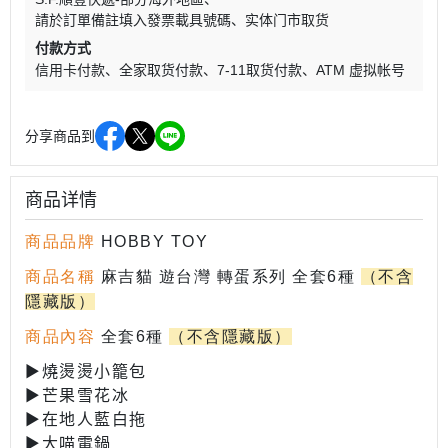
請於訂單備註填入發票載具號碼
实体门市取货
付款方式
信用卡付款
全家取货付款
7-11取货付款
ATM 虚拟帐号
分享商品到
商品详情
商品品牌
HOBBY TOY
商品名稱
麻吉貓 遊台灣 轉蛋系列 全套6種
（不含
隱藏版）
商品內容
全套6種
（不含隱藏版）
▶燒燙燙小籠包
▶芒果雪花冰
▶在地人藍白拖
▶大喵電鍋