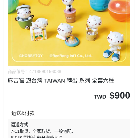
商品编号：
4718590156088
麻吉貓 遊台灣 TAIWAN 轉蛋 系列 全套六種
$
900
TWD
运送&付款
运送方式
7-11取货
全家取货
一般宅配
S.F.順豐快遞-部分海外地區