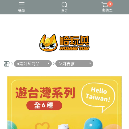
0
选单
搜寻
购物车
FUNKO
RE-MENT
中古二手品
庫柏力克Be@rbrick
酸雨戰爭
●設計師商品
＞麻吉貓