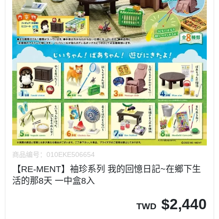
商品编号：
010EKE506654
【RE-MENT】袖珍系列 我的回憶日記~在鄉下生
活的那8天 一中盒8入
$
2,440
TWD