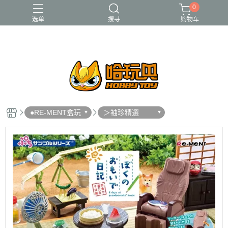
0
选单
搜寻
购物车
FUNKO
RE-MENT
中古二手品
庫柏力克Be@rbrick
酸雨戰爭
●RE-MENT盒玩
＞袖珍精選