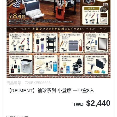
商品编号：
720EKE506593
【RE-MENT】袖珍系列 小髮廊 一中盒8入
$
2,440
TWD