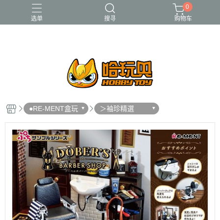
0
选单
搜寻
购物车
FUNKO
RE-MENT
中古二手品
庫柏力克Be@rbrick
酸雨戰爭
●RE-MENT盒玩
＞袖珍精選