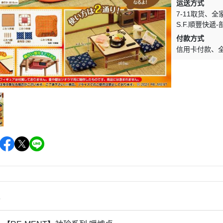
＞一拳超人
＞其他系列
运送方式
7-11取货
全
＞數碼寶貝
S.F.順豐快遞
＞超人力霸王
付款方式
信用卡付款
＞假面騎士
＞我的英雄學院
＞Re:從零開始的異世界生活
＞關於我轉生變成史萊姆這檔事
＞Q posket
情