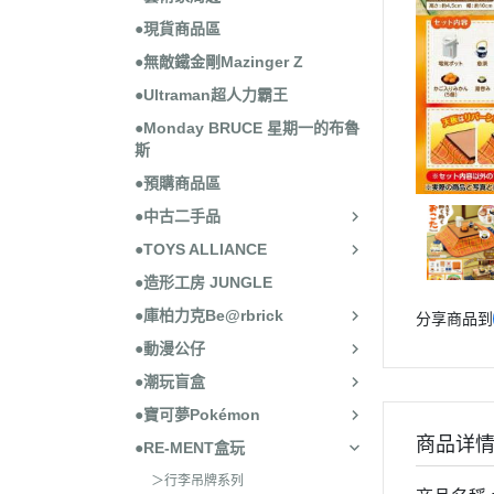
●現貨商品區
●無敵鐵金剛Mazinger Z
●Ultraman超人力霸王
●Monday BRUCE 星期一的布魯
斯
●預購商品區
●中古二手品
●TOYS ALLIANCE
●造形工房 JUNGLE
●庫柏力克Be@rbrick
分享商品到
●動漫公仔
●潮玩盲盒
●寶可夢Pokémon
商品详
●RE-MENT盒玩
＞行李吊牌系列