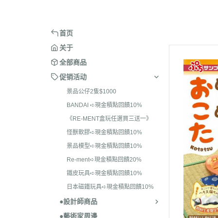
＞ARCHECORE 幻古戰記
＞BE@RB
BANDAI ➪現金積點回饋10
＞麻吉貓
＞ACID RAIN WORLD 酸雨戰爭
＞BE@RB
《RE-MENT盒玩任選
首页
一》
＞ANNEX 2179
＞BE@RB
关于
怪獸軟膠➪現金積點回饋10
全部商品
景品模型➪現金積點回饋10
促销活动
Re-ment➪現金積點回饋20
景品公仔2隻$1000
BANDAI ➪現金積點回饋10%
鐵皮玩具➪現金積點回饋10
《RE-MENT盒玩任選買三送一》
日本磁鐵玩具➪現金積
怪獸軟膠➪現金積點回饋10%
10%
景品模型➪現金積點回饋10%
Re-ment➪現金積點回饋20%
鐵皮玩具➪現金積點回饋10%
日本磁鐵玩具➪現金積點回饋10%
●設計師商品
●藝術家周邊