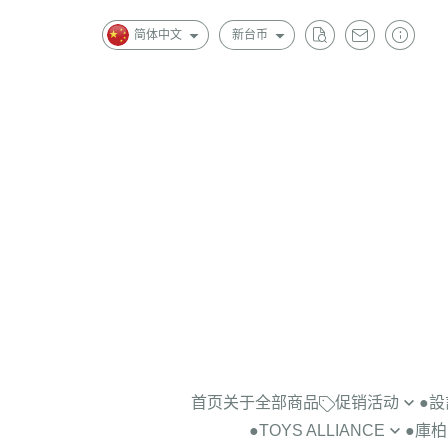
简体中文
新台币
首页
关于
全部商品
促销活动
●
●TOYS ALLIANCE
●庫柏力
景品公仔2隻$1000
＞藝術家BO