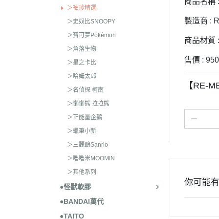
商品名稱 
＞袖珍精選
製造商 : 
＞史奴比SNOOPY
＞寶可夢Pokémon
商品材質 
＞角落生物
售價 : 950
＞星之卡比
＞哈姆太郎
【RE-
＞名偵探 柯南
＞懶懶熊 拉拉熊
＞正能量企鵝
＞蠟筆小新
＞三麗鷗Sanrio
＞嚕嚕米MOOMIN
＞其他系列
你可能
●怪獸軟膠
●BANDAI萬代
●TAITO