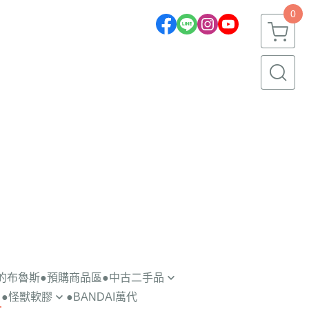
0
一的布魯斯
●預購商品區
●中古二手品
●怪獸軟膠
●BANDAI萬代
轉蛋盒玩