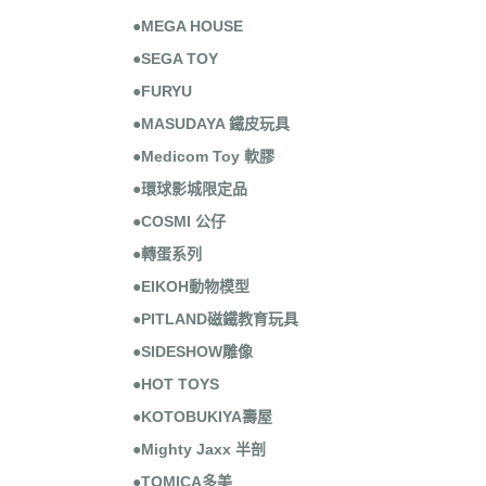
●MEGA HOUSE
●SEGA TOY
●FURYU
●MASUDAYA 鐵皮玩具
●Medicom Toy 軟膠
●環球影城限定品
●COSMI 公仔
●轉蛋系列
●EIKOH動物模型
●PITLAND磁鐵教育玩具
●SIDESHOW雕像
●HOT TOYS
●KOTOBUKIYA壽屋
●Mighty Jaxx 半剖
●TOMICA多美