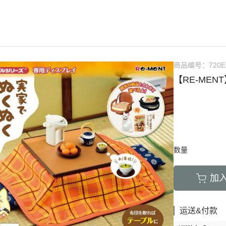
RICK 100%
＞地獄樂
＞52TOYS盒玩
＞行李吊牌系列
＞哥吉拉
%
RICK 400%
＞鏈鋸人
＞Rolife 若來
＞袖珍精選
＞卡美拉
買三送
RICK 1000%
＞間諜家家酒
＞ 朝隈俊男
＞史奴比SNOOPY
＞超人力
%
＞鬼滅之刃
＞ Animal Life
＞寶可夢Pokémon
商品编号：
720E
%
【RE-MEN
＞東京復仇者
＞ 角落生物
＞角落生物
%
＞咒術迴戰
＞卡娜赫拉的小動物
＞星之卡比
%
＞七龍珠
＞寶可夢Pokemon
＞哈姆太郎
點回饋
＞航海王
＞盲盒
＞名偵探 柯南
＞通靈王
＞Montomi
＞懶懶熊 拉拉熊
数量
＞寶可夢
＞正能量企鵝
加
＞刀劍神域
＞蠟筆小新
＞火影忍者
＞三麗鷗Sanrio
运送&付款
＞初音未來
＞嚕嚕米MOOMIN