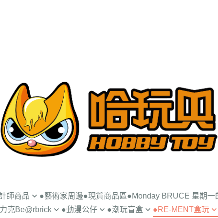
設計師商品
●藝術家周邊
●現貨商品區
●Monday BRUCE 星期
克Be@rbrick
●動漫公仔
●潮玩盲盒
●RE-MENT盒玩
UNCE