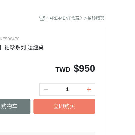
特攝風火輪
●RE-MENT盒玩
＞袖珍精選
庫柏力克 / KUBRICK
霸王
機器人系列
KE506470
軟膠系列
T】袖珍系列 暖爐桌
英雄系列
$
950
TWD
入购物车
立即购买