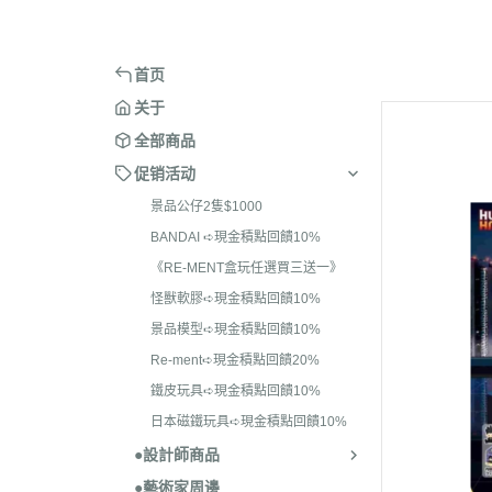
＞ARCHECORE 幻古戰記
＞BE@RB
BANDAI ➪現金積點回饋10
＞麻吉貓
＞ACID RAIN WORLD 酸雨戰爭
＞BE@RB
《RE-MENT盒玩任選
首页
一》
＞ANNEX 2179
＞BE@RB
关于
怪獸軟膠➪現金積點回饋10
全部商品
景品模型➪現金積點回饋10
促销活动
Re-ment➪現金積點回饋20
景品公仔2隻$1000
BANDAI ➪現金積點回饋10%
鐵皮玩具➪現金積點回饋10
《RE-MENT盒玩任選買三送一》
日本磁鐵玩具➪現金積
怪獸軟膠➪現金積點回饋10%
10%
景品模型➪現金積點回饋10%
Re-ment➪現金積點回饋20%
鐵皮玩具➪現金積點回饋10%
日本磁鐵玩具➪現金積點回饋10%
●設計師商品
●藝術家周邊