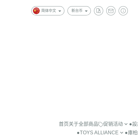
简体中文
新台币
首页
关于
全部商品
促销活动
●
●TOYS ALLIANCE
●庫柏力
景品公仔2隻$1000
＞藝術家BO