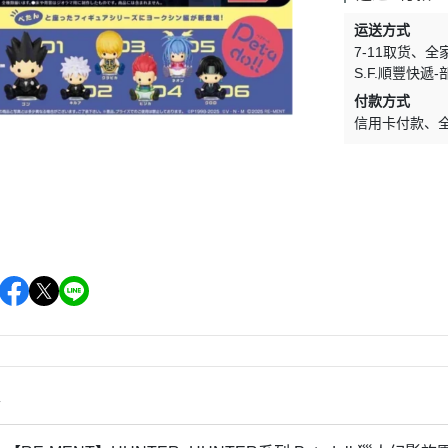
＞一拳超人
＞其他系列
运送方式
＞數碼寶貝
7-11取货
全
＞超人力霸王
S.F.順豐快遞
付款方式
＞假面騎士
信用卡付款
＞我的英雄學院
＞Re:從零開始的異世界生活
＞關於我轉生變成史萊姆這檔事
＞Q posket
情