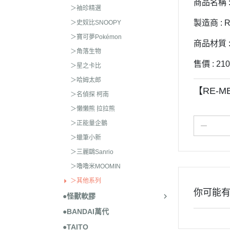
商品名稱 :
＞袖珍精選
製造商 : 
＞史奴比SNOOPY
＞寶可夢Pokémon
商品材質 
＞角落生物
售價 : 21
＞星之卡比
＞哈姆太郎
【RE-M
＞名偵探 柯南
＞懶懶熊 拉拉熊
＞正能量企鵝
＞蠟筆小新
＞三麗鷗Sanrio
＞嚕嚕米MOOMIN
＞其他系列
你可能
●怪獸軟膠
●BANDAI萬代
●TAITO