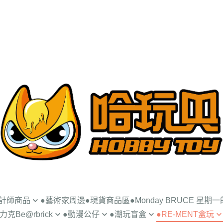
設計師商品
●藝術家周邊
●現貨商品區
●Monday BRUCE 星期
克Be@rbrick
●動漫公仔
●潮玩盲盒
●RE-MENT盒玩
UNCE