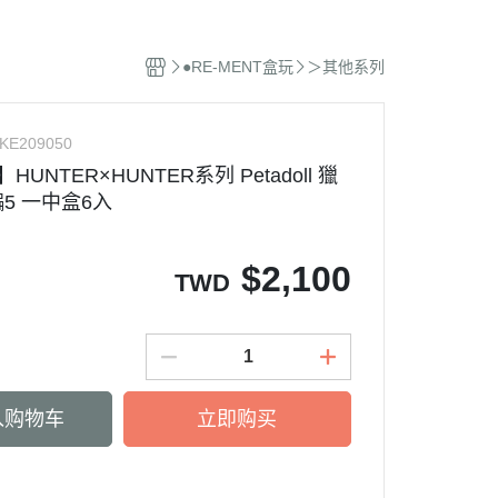
特攝風火輪
●RE-MENT盒玩
＞其他系列
庫柏力克 / KUBRICK
霸王
機器人系列
KE209050
軟膠系列
】HUNTER×HUNTER系列 Petadoll 獵
英雄系列
5 一中盒6入
$
2,100
TWD
入购物车
立即购买