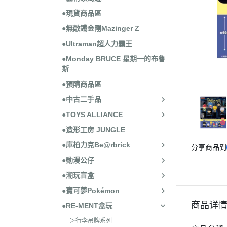
●現貨商品區
●無敵鐵金剛Mazinger Z
●Ultraman超人力霸王
●Monday BRUCE 星期一的布魯
斯
●預購商品區
●中古二手品
●TOYS ALLIANCE
●造形工房 JUNGLE
●庫柏力克Be@rbrick
分享商品到
●動漫公仔
●潮玩盲盒
●寶可夢Pokémon
商品详
●RE-MENT盒玩
＞行李吊牌系列