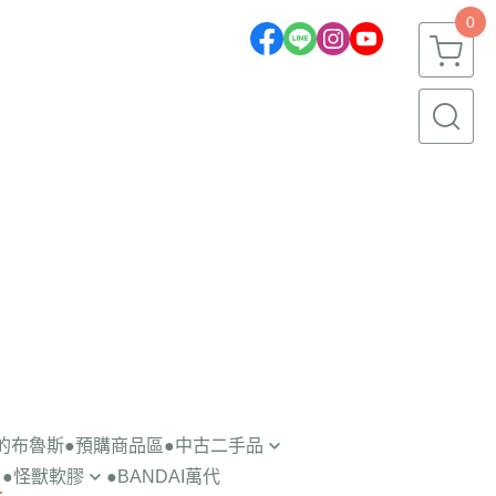
0
一的布魯斯
●預購商品區
●中古二手品
●怪獸軟膠
●BANDAI萬代
轉蛋盒玩