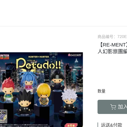
RICK 100%
＞地獄樂
＞52TOYS盒玩
＞行李吊牌系列
＞哥吉拉
%
RICK 400%
＞鏈鋸人
＞Rolife 若來
＞袖珍精選
＞卡美拉
買三送
RICK 1000%
＞間諜家家酒
＞ 朝隈俊男
＞史奴比SNOOPY
＞超人力
%
＞鬼滅之刃
＞ Animal Life
＞寶可夢Pokémon
商品编号：
720E
%
【RE-MENT
＞東京復仇者
＞ 角落生物
＞角落生物
人幻影旅團編
%
＞咒術迴戰
＞卡娜赫拉的小動物
＞星之卡比
%
＞七龍珠
＞寶可夢Pokemon
＞哈姆太郎
點回饋
＞航海王
＞盲盒
＞名偵探 柯南
＞通靈王
＞Montomi
＞懶懶熊 拉拉熊
数量
＞寶可夢
＞正能量企鵝
＞刀劍神域
＞蠟筆小新
加
＞火影忍者
＞三麗鷗Sanrio
＞初音未來
＞嚕嚕米MOOMIN
运送&付款