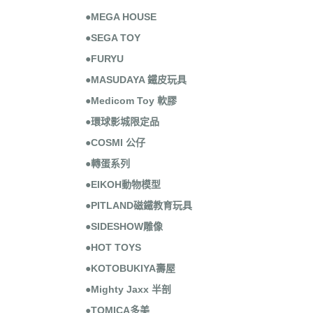
●MEGA HOUSE
●SEGA TOY
●FURYU
●MASUDAYA 鐵皮玩具
●Medicom Toy 軟膠
●環球影城限定品
●COSMI 公仔
●轉蛋系列
●EIKOH動物模型
●PITLAND磁鐵教育玩具
●SIDESHOW雕像
●HOT TOYS
●KOTOBUKIYA壽屋
●Mighty Jaxx 半剖
●TOMICA多美