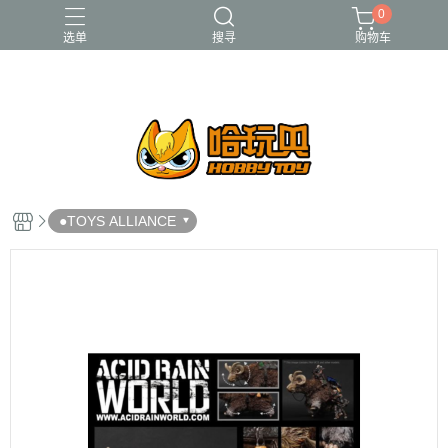
0
选单
搜寻
购物车
FUNKO
RE-MENT
中古二手品
庫柏力克Be@rbrick
酸雨戰爭
●TOYS ALLIANCE