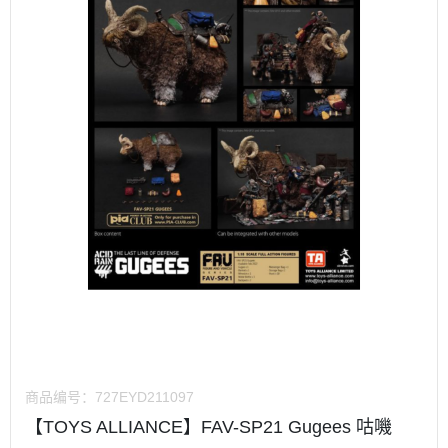
商品编号：
727EYD211097
【TOYS ALLIANCE】FAV-SP21 Gugees 咕嘰