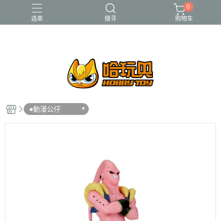
0
选单
搜寻
购物车
FUNKO
RE-MENT
中古二手品
庫柏力克Be@rbrick
酸雨戰爭
●動漫公仔