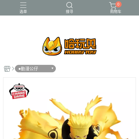
0
选单
搜寻
购物车
FUNKO
RE-MENT
中古二手品
庫柏力克Be@rbrick
酸雨戰爭
●動漫公仔