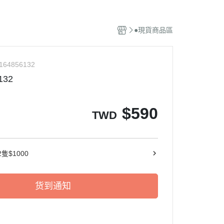
特攝風火輪
●現貨商品區
庫柏力克 / KUBRICK
霸王
機器人系列
164856132
軟膠系列
132
英雄系列
$
590
TWD
隻$1000
货到通知