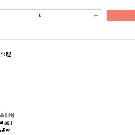
有兴趣
益说明
点规则
权条款