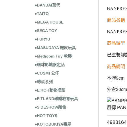
●BANDAI萬代
BANPRE
●TAITO
商品名稱
●MEGA HOUSE
●SEGA TOY
BANPRE
●FURYU
商品類型
●MASUDAYA 鐵皮玩具
已塗裝靜
●Medicom Toy 軟膠
●環球影城限定品
商品說明
●COSMI 公仔
本體9cm
●轉蛋系列
外盒20cm
●EIKOH動物模型
●PITLAND磁鐵教育玩具
●SIDESHOW雕像
●HOT TOYS
4983164
●KOTOBUKIYA壽屋