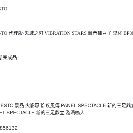
STO
STO 代理版-鬼滅之刃 VIBRATION STARS 竈門禰豆子 鬼化 BP88
態完成品
856132