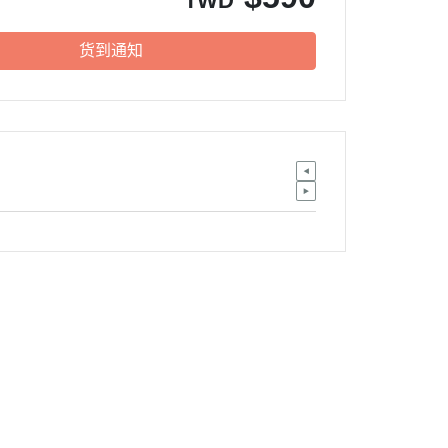
TWD
货到通知
欢迎来信：service@waca.ec
服务时段：周一至周五 09:30~19:00