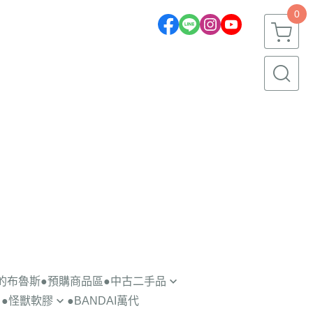
0
一的布魯斯
●預購商品區
●中古二手品
●怪獸軟膠
●BANDAI萬代
轉蛋盒玩