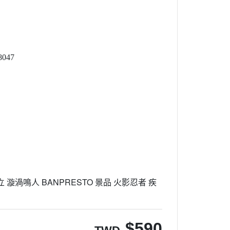
047
$
590