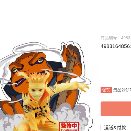
RICK 100%
＞地獄樂
＞52TOYS盒玩
＞行李吊牌系列
＞哥吉拉
%
RICK 400%
＞鏈鋸人
＞Rolife 若來
＞袖珍精選
＞卡美拉
買三送
RICK 1000%
＞間諜家家酒
＞ 朝隈俊男
＞史奴比SNOOPY
＞超人力
%
＞鬼滅之刃
＞ Animal Life
＞寶可夢Pokémon
商品编号：
4983
%
4983164856
＞東京復仇者
＞ 角落生物
＞角落生物
%
＞咒術迴戰
＞卡娜赫拉的小動物
＞星之卡比
%
＞七龍珠
＞寶可夢Pokemon
＞哈姆太郎
點回饋
＞航海王
＞盲盒
＞名偵探 柯南
＞通靈王
＞Montomi
＞懶懶熊 拉拉熊
促销
景品公仔2
＞寶可夢
＞正能量企鵝
＞刀劍神域
＞蠟筆小新
＞火影忍者
＞三麗鷗Sanrio
＞初音未來
＞嚕嚕米MOOMIN
运送&付款