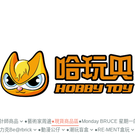
設計師商品
●藝術家周邊
●現貨商品區
●Monday BRUCE 星期
克Be@rbrick
●動漫公仔
●潮玩盲盒
●RE-MENT盒玩
UNCE