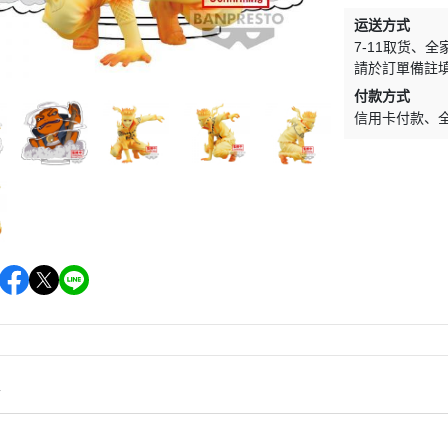
＞一拳超人
＞其他系列
运送方式
＞數碼寶貝
7-11取货
全
請於訂單備註
＞超人力霸王
付款方式
＞假面騎士
信用卡付款
＞我的英雄學院
＞Re:從零開始的異世界生活
＞關於我轉生變成史萊姆這檔事
＞Q posket
情