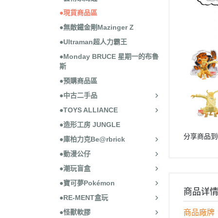
●現貨商品區
●無敵鐵金剛Mazinger Z
●Ultraman超人力霸王
●Monday BRUCE 星期一的布魯
斯
●預購商品區
●中古二手品
●TOYS ALLIANCE
●造形工房 JUNGLE
分享商品到
●庫柏力克Be@rbrick
●動漫公仔
●潮玩盲盒
●寶可夢Pokémon
商品详
●RE-MENT盒玩
●怪獸軟膠
商品廠牌