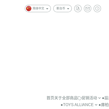
简体中文
新台币
首页
关于
全部商品
促销活动
●
●TOYS ALLIANCE
●庫柏力
景品公仔2隻$1000
＞藝術家BO