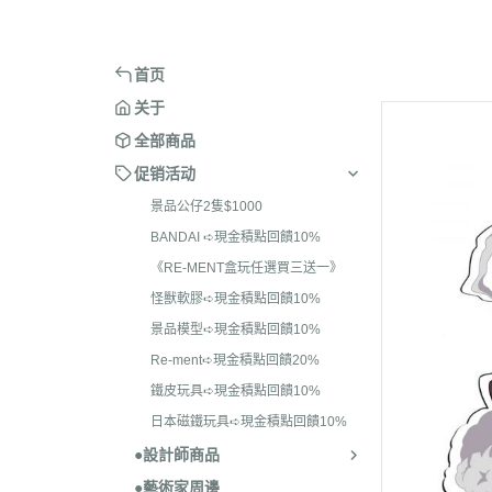
＞ARCHECORE 幻古戰記
＞BE@RB
BANDAI ➪現金積點回饋10
＞麻吉貓
＞ACID RAIN WORLD 酸雨戰爭
＞BE@RB
《RE-MENT盒玩任選
首页
一》
＞ANNEX 2179
＞BE@RB
关于
怪獸軟膠➪現金積點回饋10
全部商品
景品模型➪現金積點回饋10
促销活动
Re-ment➪現金積點回饋20
景品公仔2隻$1000
BANDAI ➪現金積點回饋10%
鐵皮玩具➪現金積點回饋10
《RE-MENT盒玩任選買三送一》
日本磁鐵玩具➪現金積
怪獸軟膠➪現金積點回饋10%
10%
景品模型➪現金積點回饋10%
Re-ment➪現金積點回饋20%
鐵皮玩具➪現金積點回饋10%
日本磁鐵玩具➪現金積點回饋10%
●設計師商品
●藝術家周邊