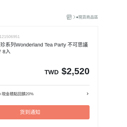
特攝風火輪
●現貨商品區
庫柏力克 / KUBRICK
霸王
機器人系列
121506951
軟膠系列
珍系列Wonderland Tea Party 不可思議
英雄系列
 8入
$
2,520
TWD
nt➪現金積點回饋20%
货到通知