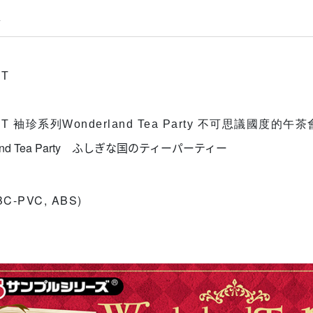
情
牌
NT
NT 袖珍系列Wonderland Tea Party 不可思議國度的午茶
land Tea Party ふしぎな国のティーパーティー
質
C-PVC, ABS)