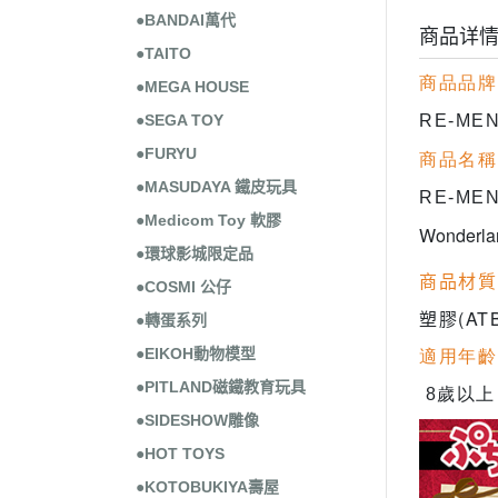
●BANDAI萬代
商品详
●TAITO
商品品
●MEGA HOUSE
RE-ME
●SEGA TOY
●FURYU
商品名稱
●MASUDAYA 鐵皮玩具
RE-ME
●Medicom Toy 軟膠
Wonder
●環球影城限定品
商品材
●COSMI 公仔
塑膠(ATB
●轉蛋系列
●EIKOH動物模型
適用年齡
●PITLAND磁鐵教育玩具
8歲以上
●SIDESHOW雕像
●HOT TOYS
●KOTOBUKIYA壽屋