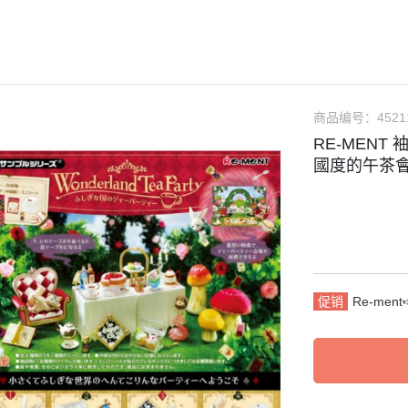
RICK 100%
＞地獄樂
＞52TOYS盒玩
＞行李吊牌系列
＞哥吉拉
%
RICK 400%
＞鏈鋸人
＞Rolife 若來
＞袖珍精選
＞卡美拉
買三送
RICK 1000%
＞間諜家家酒
＞ 朝隈俊男
＞史奴比SNOOPY
＞超人力
%
＞鬼滅之刃
＞ Animal Life
＞寶可夢Pokémon
商品编号：
4521
%
RE-MENT 袖
＞東京復仇者
＞ 角落生物
＞角落生物
國度的午茶會
%
＞咒術迴戰
＞卡娜赫拉的小動物
＞星之卡比
%
＞七龍珠
＞寶可夢Pokemon
＞哈姆太郎
點回饋
＞航海王
＞盲盒
＞名偵探 柯南
＞通靈王
＞Montomi
＞懶懶熊 拉拉熊
＞寶可夢
＞正能量企鵝
促销
Re-me
＞刀劍神域
＞蠟筆小新
＞火影忍者
＞三麗鷗Sanrio
＞初音未來
＞嚕嚕米MOOMIN