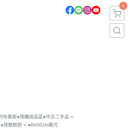
0
一的布魯斯
●預購商品區
●中古二手品
●怪獸軟膠
●BANDAI萬代
轉蛋盒玩