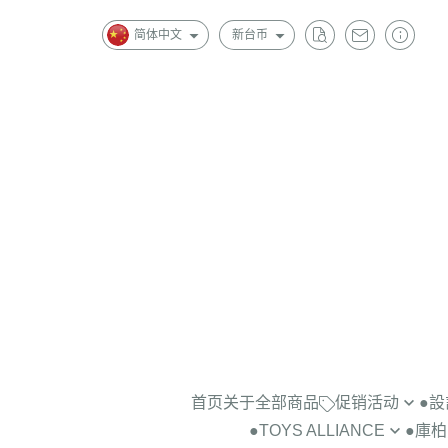
简体中文
新台币
首页
关于
全部商品
促销活动
●
●TOYS ALLIANCE
●庫柏力
景品公仔2隻$1000
＞藝術家BO