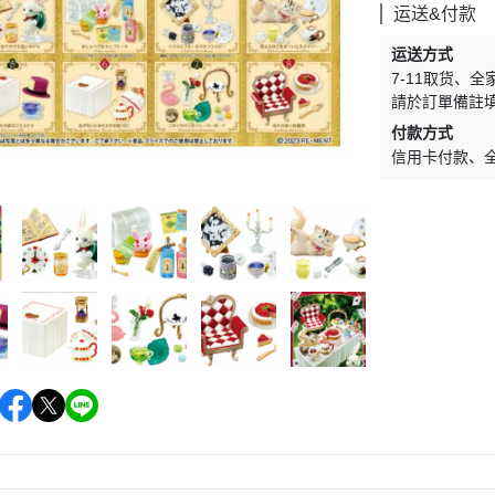
＞一拳超人
＞其他系列
运送&付款
＞數碼寶貝
运送方式
7-11取货
全
＞超人力霸王
請於訂單備註
＞假面騎士
付款方式
＞我的英雄學院
信用卡付款
＞Re:從零開始的異世界生活
＞關於我轉生變成史萊姆這檔事
＞Q posket