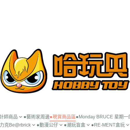
設計師商品
●藝術家周邊
●現貨商品區
●Monday BRUCE 星期
克Be@rbrick
●動漫公仔
●潮玩盲盒
●RE-MENT盒玩
UNCE