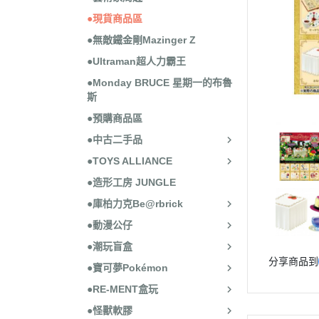
●現貨商品區
●無敵鐵金剛Mazinger Z
●Ultraman超人力霸王
●Monday BRUCE 星期一的布魯
斯
●預購商品區
●中古二手品
●TOYS ALLIANCE
●造形工房 JUNGLE
●庫柏力克Be@rbrick
●動漫公仔
●潮玩盲盒
分享商品到
●寶可夢Pokémon
●RE-MENT盒玩
●怪獸軟膠