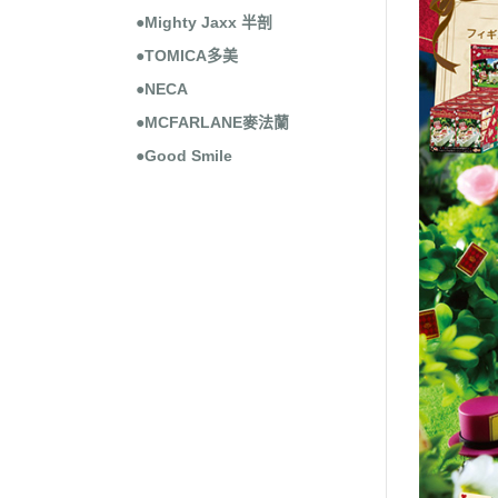
●Mighty Jaxx 半剖
●TOMICA多美
●NECA
●MCFARLANE麥法蘭
●Good Smile