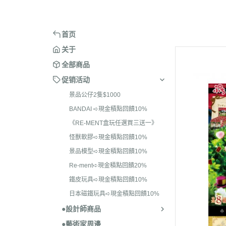
＞ARCHECORE 幻古戰記
＞BE@RB
BANDAI ➪現金積點回饋10
＞麻吉貓
＞ACID RAIN WORLD 酸雨戰爭
＞BE@RB
《RE-MENT盒玩任選
首页
一》
＞ANNEX 2179
＞BE@RB
关于
怪獸軟膠➪現金積點回饋10
全部商品
景品模型➪現金積點回饋10
促销活动
Re-ment➪現金積點回饋20
景品公仔2隻$1000
BANDAI ➪現金積點回饋10%
鐵皮玩具➪現金積點回饋10
《RE-MENT盒玩任選買三送一》
日本磁鐵玩具➪現金積
怪獸軟膠➪現金積點回饋10%
10%
景品模型➪現金積點回饋10%
Re-ment➪現金積點回饋20%
鐵皮玩具➪現金積點回饋10%
日本磁鐵玩具➪現金積點回饋10%
●設計師商品
●藝術家周邊