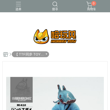
0
选单
搜寻
购物车
FUNKO
RE-MENT
中古二手品
庫柏力克Be@rbrick
酸雨戰爭
【 TTF同步 TOYS
ALLIANCE MILLIN
ILLIONS 限定品 】