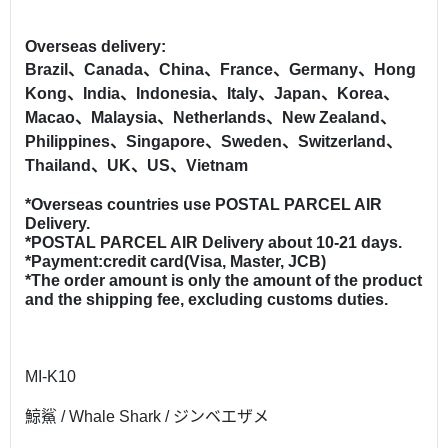
Overseas delivery:
Brazil、Canada、China、France、Germany、Hong
Kong、India、Indonesia、Italy、Japan、Korea、
Macao、Malaysia、Netherlands、New Zealand、
Philippines、Singapore、Sweden、Switzerland、
Thailand、UK、US、Vietnam
*Overseas countries use POSTAL PARCEL AIR
Delivery.
*POSTAL PARCEL AIR Delivery about 10-21 days.
*Payment:credit card(Visa, Master, JCB)
*The order amount is only the amount of the product
and the shipping fee, excluding customs duties.
MI-K10
鯨鯊 / Whale Shark / ジンベエザメ